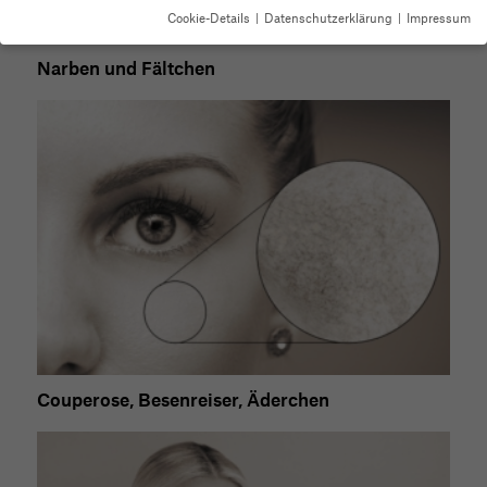
Cookie-Details
Datenschutzerklärung
Impressum
Datenschutzeinstellungen
Narben und Fältchen
Wenn Sie unter 16 Jahre alt sind und Ihre Zustimmung zu
freiwilligen Diensten geben möchten, müssen Sie Ihre
Erziehungsberechtigten um Erlaubnis bitten.
Wir verwenden Cookies und andere Technologien auf
unserer Website. Einige von ihnen sind essenziell, während
andere uns helfen, diese Website und Ihre Erfahrung zu
verbessern.
Personenbezogene Daten können verarbeitet
werden (z. B. IP-Adressen), z. B. für personalisierte Anzeigen
und Inhalte oder Anzeigen- und Inhaltsmessung.
Weitere
Informationen über die Verwendung Ihrer Daten finden Sie in
unserer
Datenschutzerklärung
.
Hier finden Sie eine Übersicht über alle verwendeten
Cookies. Sie können Ihre Einwilligung zu ganzen Kategorien
geben oder sich weitere Informationen anzeigen lassen und
so nur bestimmte Cookies auswählen.
Couperose, Besenreiser, Äderchen
Alle akzeptieren
Speichern